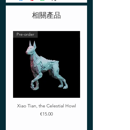
相關產品
Pre-order
Pre-order
Xiao Tian, the Celestial Howl
The Crimson Lotus - Ful
價格
€15.00