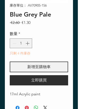
庫存單位： AV70905-156
Blue Grey Pale
一
促
 €2.60 
€1.30
般
銷
價
價
數量
*
格
格
只剩 4 件庫存
新增至購物車
立即購買
17ml Acrylic paint