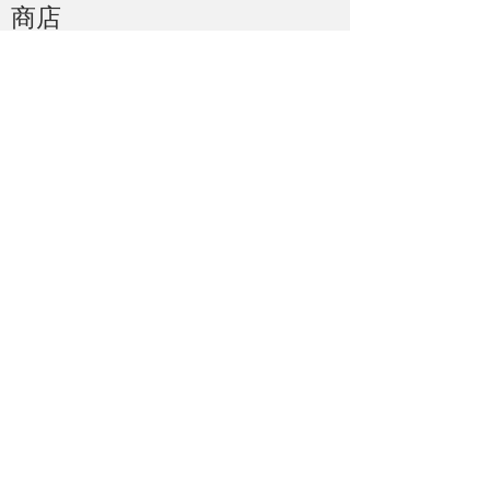
​商店
预购
微缩模型
涂料
工具和配件
Lilliputian's academy
运输和配送
服务条款
隐私政策
联系方式
Lilliputminiatures.com